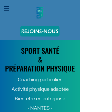
REJOINS-NOUS
SPORT SANTÉ
SPORT SANTÉ
&
&
PRÉPARATION PHYSIQUE
PRÉPARATION PHYSIQUE
Coaching particulier
Activité physique adaptée
Bien-être en entreprise
- NANTES -