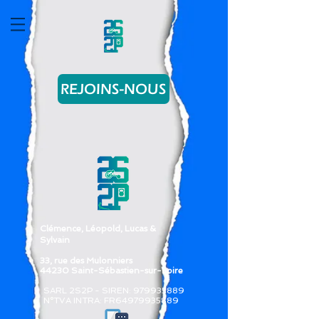
REJOINS-NOUS
Clémence, Léopold, Lucas &
Sylvain
33, rue des Mulonniers
44230 Saint-Sébastien-sur-Loire
SARL 2S2P - SIREN:
979935889
N°TVA INTRA: FR64979935889