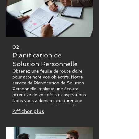
02.
Planification de
Solution Personnelle
Obtenez une feuille de route claire
pour atteindre vos objectifs. Notre
service de Planification de Solution
Personnelle implique une écoute
attentive de vos défis et aspirations.
Nous vous aidons à structurer une
approche personnalisée et viable.
Afficher plus
Maximisez vos chances de succès
avec une stratégie bien définie.