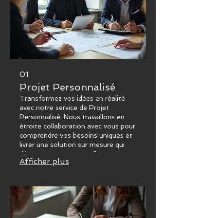
01.
Projet Personnalisé
Transformez vos idées en réalité
avec notre service de Projet
Personnalisé. Nous travaillons en
étroite collaboration avec vous pour
comprendre vos besoins uniques et
livrer une solution sur mesure qui
dépasse vos attentes. Ce service
Afficher plus
est conçu pour ceux qui ont une
vision spécifique mais recherchent
l'expertise pour la concrétiser.